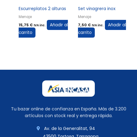
Escurreplatos 2 alturas
Set vinagrera inox
Menaje
Menaje
Añadir al
Añadir al
15,75
€
7,50
€
IVA inc.
IVA inc.
carrito
carrito
Tu bazar online de confianza en España. Más de 3.200
artículos con stock real y entrega rápida.
Av. de la Generalitat, 94
43500 Tortosa, Tarragona