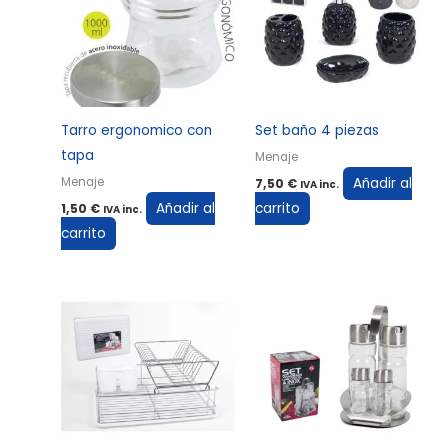
Tarro ergonomico con
Set baño 4 piezas
tapa
Menaje
Añadir al
Menaje
7,50
€
IVA inc.
Añadir al
carrito
1,50
€
IVA inc.
carrito