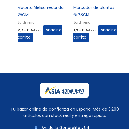
Maceta Melisa redonda
Marcador de plantas
25CM
6x28CM
Jardineria
Jardineria
Añadir al
Añadir al
2,75
€
1,25
€
IVA inc.
IVA inc.
carrito
carrito
Tu bazar online de confianza en España. Más de 3.200
artículos con stock real y entrega rápida.
Av. de la Generalitat, 94