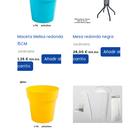
Maceta Melisa redonda
Mesa redonda negra
15CM
Jardineria
Añadir al
Jardineria
28,00
€
IVA inc.
Añadir al
carrito
1,25
€
IVA inc.
carrito