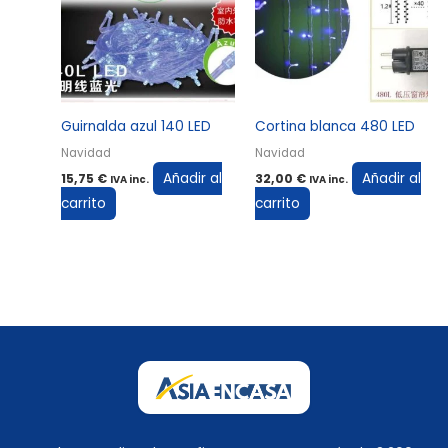
Guirnalda azul 140 LED
Cortina blanca 480 LED
Navidad
Navidad
Añadir al
Añadir al
15,75
€
32,00
€
IVA inc.
IVA inc.
carrito
carrito