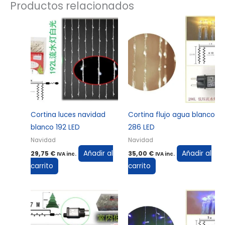
Productos relacionados
Cortina luces navidad
Cortina flujo agua blanco
blanco 192 LED
286 LED
Navidad
Navidad
Añadir al
Añadir al
29,75
€
35,00
€
IVA inc.
IVA inc.
carrito
carrito