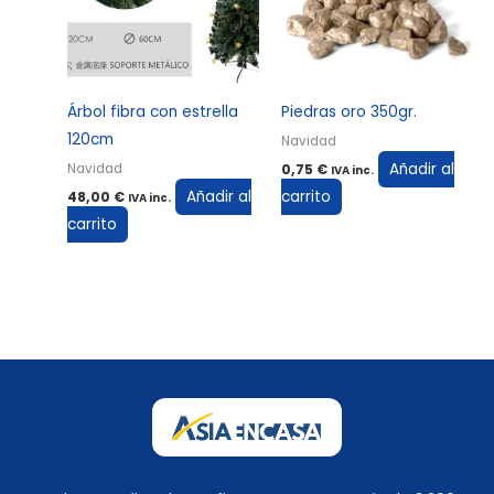
Árbol fibra con estrella
Piedras oro 350gr.
120cm
Navidad
Añadir al
Navidad
0,75
€
IVA inc.
Añadir al
carrito
48,00
€
IVA inc.
carrito