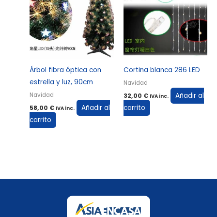
Árbol fibra óptica con
Cortina blanca 286 LED
estrella y luz, 90cm
Navidad
Añadir al
Navidad
32,00
€
IVA inc.
Añadir al
carrito
58,00
€
IVA inc.
carrito