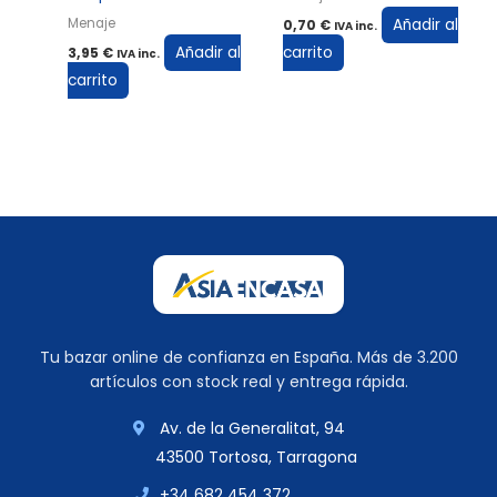
Añadir al
Menaje
0,70
€
IVA inc.
Añadir al
carrito
3,95
€
IVA inc.
carrito
Tu bazar online de confianza en España. Más de 3.200
artículos con stock real y entrega rápida.
Av. de la Generalitat, 94
43500 Tortosa, Tarragona
+34 682 454 372