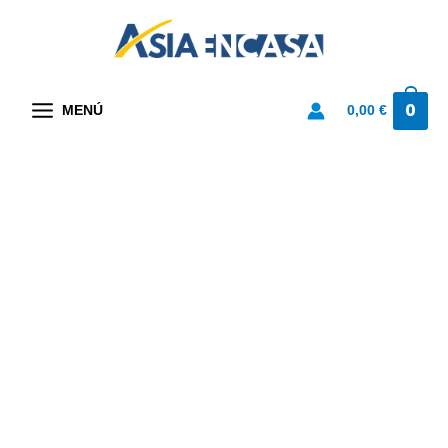
Ir
al
contenido
0
0,00
€
MENÚ
Pack
4
Vaso
Hawai
0,43
L
cantidad