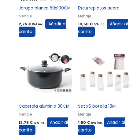
Jarapa blanca 50x100CM
Escurreplatos acero
Menaje
Menaje
Añadir al
Añadir al
2,75
€
10,50
€
IVA inc.
IVA inc.
carrito
carrito
Cacerola aluminio 30CM.
Set x6 botella 18Ml.
Menaje
Menaje
Añadir al
Añadir al
12,75
€
1,50
€
IVA inc.
IVA inc.
carrito
carrito