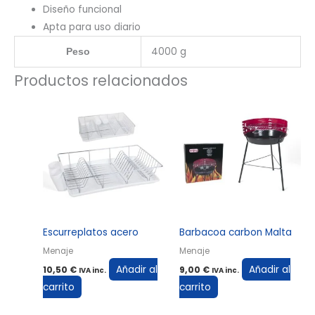
Diseño funcional
Apta para uso diario
4000 g
Peso
Productos relacionados
Escurreplatos acero
Barbacoa carbon Malta
Menaje
Menaje
Añadir al
Añadir al
10,50
€
9,00
€
IVA inc.
IVA inc.
carrito
carrito