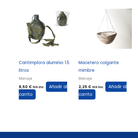
Cantimplora aluminio 1.5
Macetero colgante
litros
mimbre
Menaje
Menaje
Añadir al
Añadir al
8,50
€
2,25
€
IVA inc.
IVA inc.
carrito
carrito