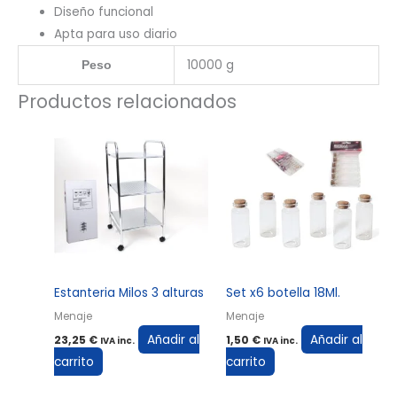
Diseño funcional
Apta para uso diario
10000 g
Peso
Productos relacionados
Estanteria Milos 3 alturas
Set x6 botella 18Ml.
Menaje
Menaje
Añadir al
Añadir al
23,25
€
1,50
€
IVA inc.
IVA inc.
carrito
carrito