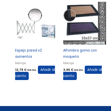
Espejo pared x2
Alfombra goma con
aumentos
moqueta
Menaje
Menaje
Añadir al
Añadir al
12,75
€
3,95
€
IVA inc.
IVA inc.
carrito
carrito