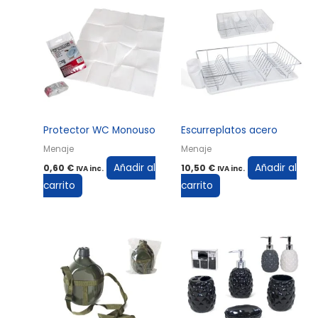
Protector WC Monouso
Escurreplatos acero
Menaje
Menaje
Añadir al
Añadir al
0,60
€
10,50
€
IVA inc.
IVA inc.
carrito
carrito