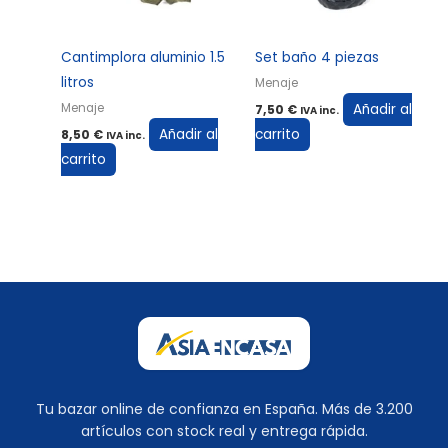
Cantimplora aluminio 1.5
Set baño 4 piezas
litros
Menaje
Añadir al
Menaje
7,50
€
IVA inc.
Añadir al
carrito
8,50
€
IVA inc.
carrito
Tu bazar online de confianza en España. Más de 3.200
artículos con stock real y entrega rápida.