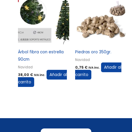
Árbol fibra con estrella
Piedras oro 350gr.
90cm
Navidad
Añadir al
Navidad
0,75
€
IVA inc.
Añadir al
carrito
38,00
€
IVA inc.
carrito