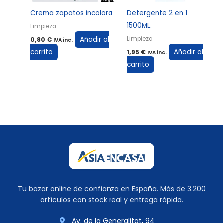
Crema zapatos incolora
Detergente 2 en 1
1500ML.
Limpieza
Añadir al
Limpieza
0,80
€
IVA inc.
carrito
Añadir al
1,95
€
IVA inc.
carrito
Tu bazar online de confianza en España. Más de 3.200
artículos con stock real y entrega rápida.
Av. de la Generalitat, 94