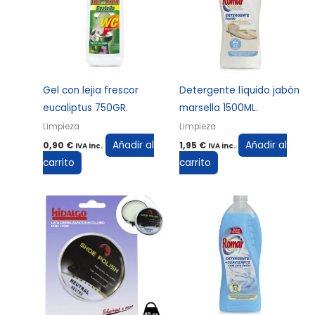
Gel con lejia frescor
Detergente líquido jabón
eucaliptus 750GR.
marsella 1500ML.
Limpieza
Limpieza
Añadir al
Añadir al
0,90
€
1,95
€
IVA inc.
IVA inc.
carrito
carrito