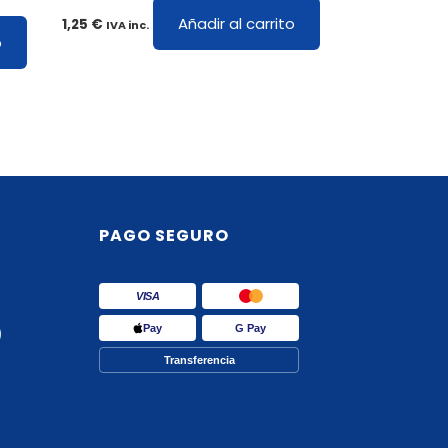
Añadir al carrito
1,25
€
IVA inc.
o
PAGO SEGURO
VISA
Pay
G Pay
)
Transferencia