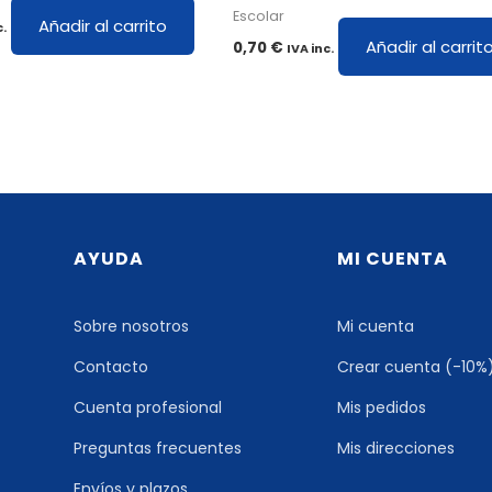
Escolar
Añadir al carrito
c.
Añadir al carrit
0,70
€
IVA inc.
AYUDA
MI CUENTA
Sobre nosotros
Mi cuenta
Contacto
Crear cuenta (-10%
Cuenta profesional
Mis pedidos
Preguntas frecuentes
Mis direcciones
Envíos y plazos