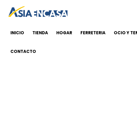
Ir
al
contenido
INICIO
TIENDA
HOGAR
FERRETERIA
OCIO Y T
CONTACTO