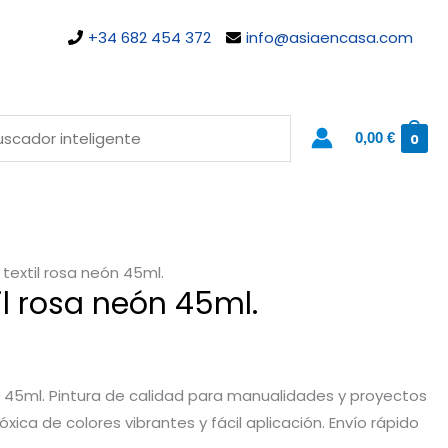
+34 682 454 372
info@asiaencasa.com
0,00
€
0
 textil rosa neón 45ml.
til rosa neón 45ml.
ón 45ml. Pintura de calidad para manualidades y proyectos
óxica de colores vibrantes y fácil aplicación. Envío rápido