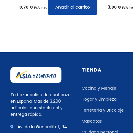
Añadir al carrito
0,70
€
3,00
€
IVA inc.
IVA in
TIENDA
Cocina y Menaje
Tu bazar online de confianza
Hogar y Limpieza
en España. Más de 3.200
artículos con stock real y
Ferretería y Bricolaje
entrega rápida.
Mascotas
Av. de la Generalitat, 94
Cuidado personal