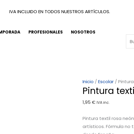
IVA INCLUIDO EN TODOS NUESTROS ARTÍCULOS.
EMPORADA
PROFESIONALES
NOSOTROS
Pintura
Inicio
/
Escolar
/ Pintura
Pintura tex
textil
rosa
1,95
€
IVA inc.
neón
45ml.
Pintura textil rosa ne
cantidad
artísticos. Fórmula no t