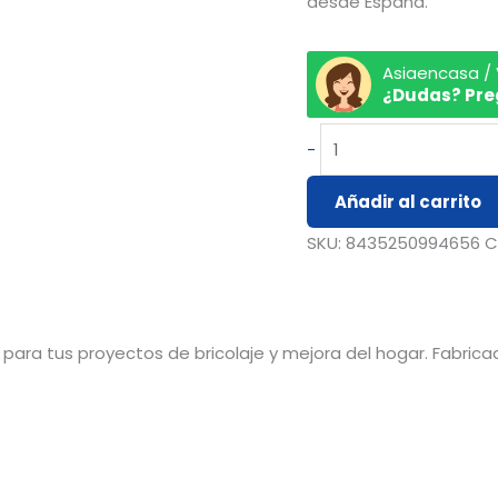
desde España.
Asiaencasa /
¿Dudas? Pre
-
Añadir al carrito
SKU:
8435250994656
C
 para tus proyectos de bricolaje y mejora del hogar. Fabric