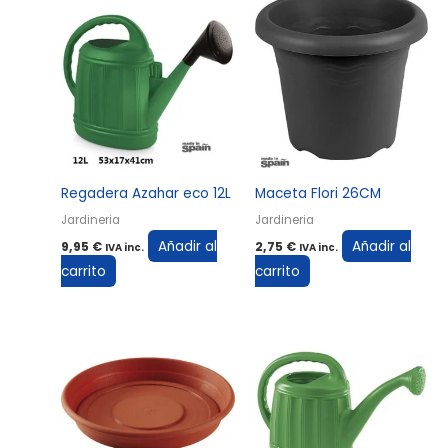
Regadera Azahar eco 12L
Maceta Flori 26CM
Jardineria
Jardineria
Añadir al
Añadir al
9,95
€
2,75
€
IVA inc.
IVA inc.
carrito
carrito