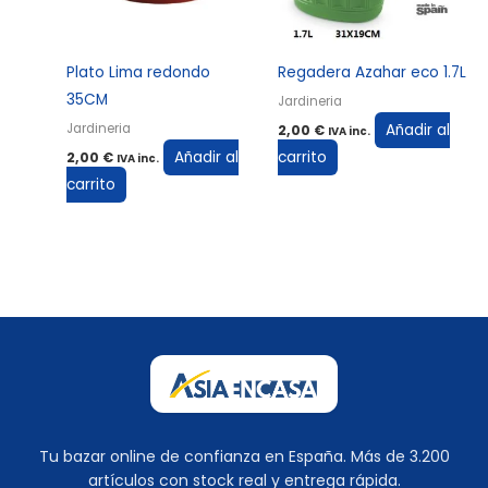
Plato Lima redondo
Regadera Azahar eco 1.7L
35CM
Jardineria
Añadir al
Jardineria
2,00
€
IVA inc.
Añadir al
carrito
2,00
€
IVA inc.
carrito
Tu bazar online de confianza en España. Más de 3.200
artículos con stock real y entrega rápida.