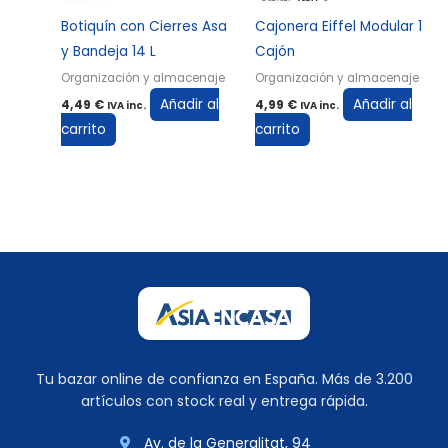
Botiquín con Cierres Asa
Cajonera Eiffel Modular 1
y Bandeja 14 L
Cajón
Organización y almacenaje
Organización y almacenaje
Añadir al
Añadir al
4,49
€
4,99
€
IVA inc.
IVA inc.
carrito
carrito
Tu bazar online de confianza en España. Más de 3.200
artículos con stock real y entrega rápida.
Av. de la Generalitat, 94