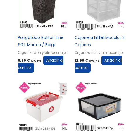
Pongotodo Rattan Line
Cajonera Eiffel Modular 3
60 L Marron / Beige
Cajones
Organización y almacenaje
Organización y almacenaje
Añadir al
Añadir al
9,99
€
12,99
€
IVA inc.
IVA inc.
carrito
carrito