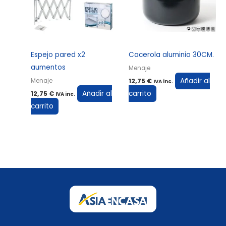
Espejo pared x2
Cacerola aluminio 30CM.
aumentos
Menaje
Añadir al
Menaje
12,75
€
IVA inc.
Añadir al
carrito
12,75
€
IVA inc.
carrito