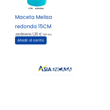
Maceta Melisa
redonda 15CM
Jardineria
1,25
€
IVA inc.
Añadir al carrito
Tu bazar online de confianza en España. Más de 3.200 artículos
con stock real y entrega rápida.
Av. de la Generalitat, 94
43500 Tortosa, Tarragona