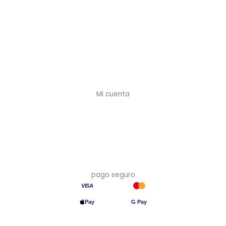
Contacto
Cuenta profesional
Preguntas frecuentes
Envíos y plazos
Devoluciones
Mi cuenta
Mi cuenta
Crear cuenta (-10%)
Mis pedidos
Mis direcciones
pago seguro
VISA
Pay
G Pay
Transferencia