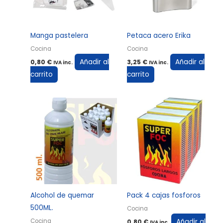
Manga pastelera
Petaca acero Erika
Cocina
Cocina
Añadir al
Añadir al
0,80
€
3,25
€
IVA inc.
IVA inc.
carrito
carrito
Alcohol de quemar
Pack 4 cajas fosforos
500ML.
Cocina
Añadir al
Cocina
0,80
€
IVA inc.