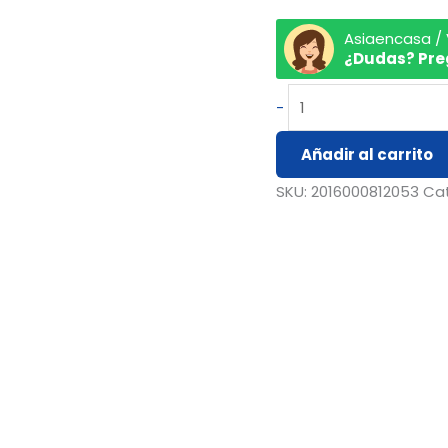
Asiaencasa /
¿Dudas? Pre
-
Añadir al carrito
SKU:
2016000812053
Ca