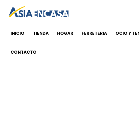
Ir
al
contenido
INICIO
TIENDA
HOGAR
FERRETERIA
OCIO Y T
CONTACTO