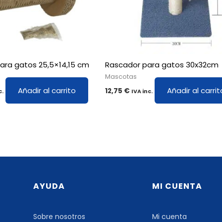
ara gatos 25,5×14,15 cm
Rascador para gatos 30x32cm
Mascotas
Añadir al carrito
Añadir al carrit
12,75
€
c.
IVA inc.
AYUDA
MI CUENTA
Sobre nosotros
Mi cuenta