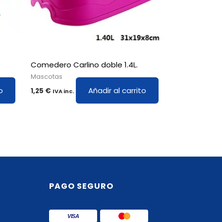
Comedero Carlino doble 1.4L.
Mascotas
o
Añadir al carrito
1,25
€
IVA inc.
PAGO SEGURO
VISA