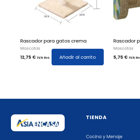
Rascador para gatos crema
Rascador p
Mascotas
Mascotas
Añadir al carrito
12,75
€
5,75
€
IVA inc.
IVA in
TIENDA
Cocina y Menaje