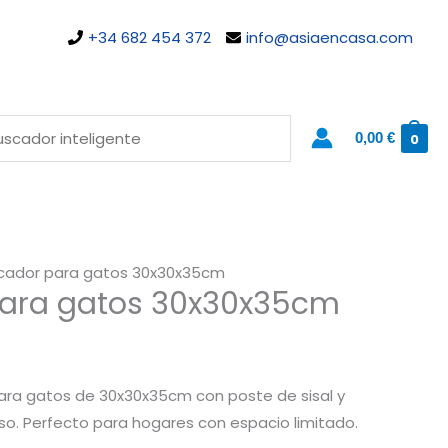
+34 682 454 372
info@asiaencasa.com
0,00
€
0
cador para gatos 30x30x35cm
ara gatos 30x30x35cm
ra gatos de 30x30x35cm con poste de sisal y
o. Perfecto para hogares con espacio limitado.