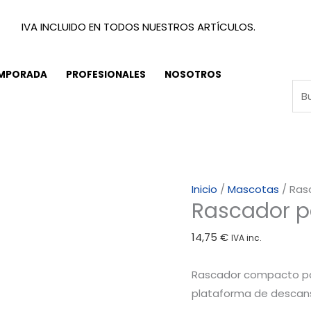
IVA INCLUIDO EN TODOS NUESTROS ARTÍCULOS.
EMPORADA
PROFESIONALES
NOSOTROS
Rascador
Inicio
/
Mascotas
/ Ras
Rascador p
para
gatos
14,75
€
IVA inc.
30x30x35cm
cantidad
Rascador compacto pa
plataforma de descans