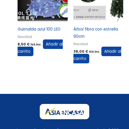
Guirnalda azul 100 LED
Árbol fibra con estrella
90cm
Navidad
Añadir al
Navidad
8,50
€
IVA inc.
carrito
Añadir al
38,00
€
IVA inc.
carrito