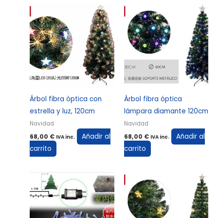
Árbol fibra óptica con
Árbol fibra óptica
estrella y luz, 120cm
lámpara diamante 120cm
Navidad
Navidad
Añadir al
Añadir al
68,00
€
68,00
€
IVA inc.
IVA inc.
carrito
carrito