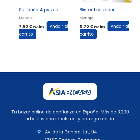
Set baño 4 piezas
Blister 1 calzador
Menaje
Menaje
Añadir al
Añadir al
7,50
€
0,70
€
IVA inc.
IVA inc.
carrito
carrito
Tu bazar online de confianza en España. Más de 3.200
artículos con stock real y entrega rápida.
Av. de la Generalitat, 94