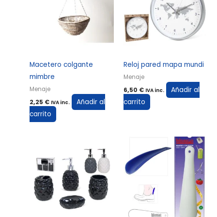
Macetero colgante
Reloj pared mapa mundi
mimbre
Menaje
Añadir al
Menaje
6,50
€
IVA inc.
Añadir al
carrito
2,25
€
IVA inc.
carrito