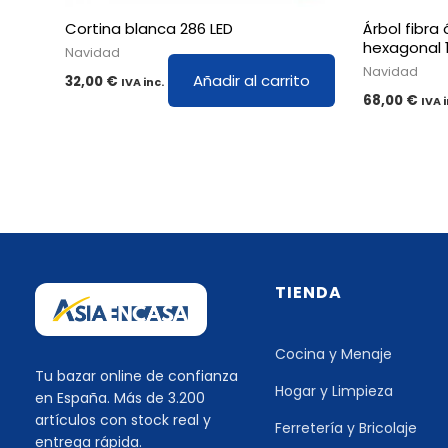
Cortina blanca 286 LED
Árbol fibra
hexagonal 
Navidad
Navidad
Añadir al carrito
32,00
€
IVA inc.
68,00
€
IVA i
TIENDA
Cocina y Menaje
Tu bazar online de confianza
Hogar y Limpieza
en España. Más de 3.200
artículos con stock real y
Ferretería y Bricolaje
entrega rápida.