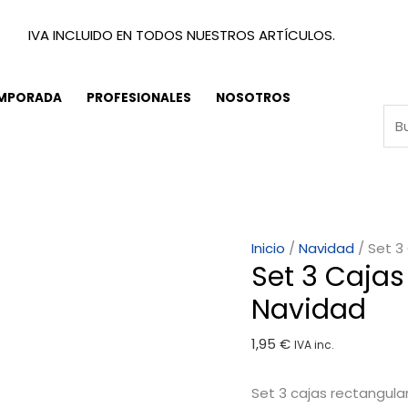
IVA INCLUIDO EN TODOS NUESTROS ARTÍCULOS.
EMPORADA
PROFESIONALES
NOSOTROS
Set
Inicio
/
Navidad
/ Set 3
Set 3 Cajas
3
Cajas
Navidad
Rectangulares
1,95
€
Trineo
IVA inc.
Navidad
Set 3 cajas rectangula
cantidad