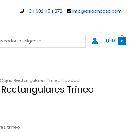
+34 682 454 372
info@asiaencasa.com
0,00
€
0
 Cajas Rectangulares Trineo Navidad
 Rectangulares Trineo
res trineo