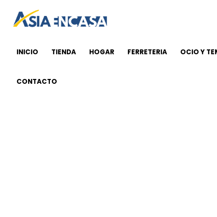
Ir
al
contenido
INICIO
TIENDA
HOGAR
FERRETERIA
OCIO Y T
CONTACTO