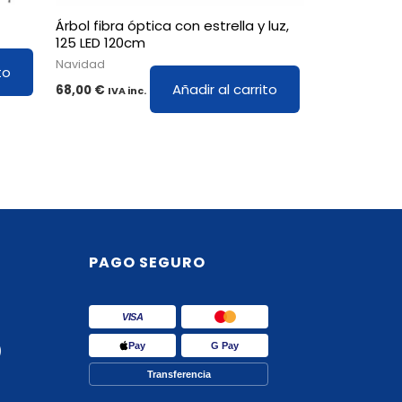
Árbol fibra óptica con estrella y luz,
125 LED 120cm
Navidad
to
Añadir al carrito
68,00
€
IVA inc.
PAGO SEGURO
VISA
Pay
G Pay
)
Transferencia