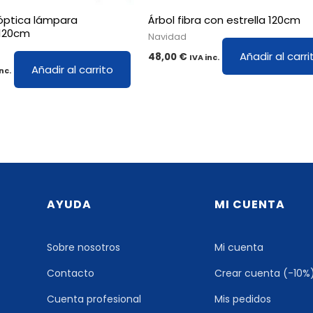
 óptica lámpara
Árbol fibra con estrella 120cm
120cm
Navidad
Añadir al carri
48,00
€
IVA inc.
Añadir al carrito
nc.
AYUDA
MI CUENTA
Sobre nosotros
Mi cuenta
Contacto
Crear cuenta (-10%
Cuenta profesional
Mis pedidos