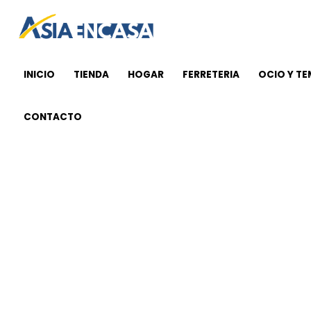
Ir
al
contenido
INICIO
TIENDA
HOGAR
FERRETERIA
OCIO Y T
CONTACTO