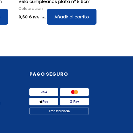
m
Vela cumpleaños plata nº 8 6cm
Celebracion
o
Añadir al carrito
0,60
€
IVA inc.
PAGO SEGURO
VISA
Pay
G Pay
)
Transferencia