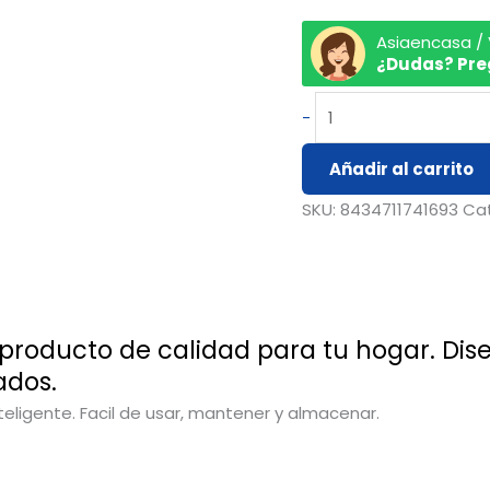
Asiaencasa /
¿Dudas? Pre
-
Añadir al carrito
SKU:
8434711741693
Ca
 producto de calidad para tu hogar. Dis
ados.
nteligente. Facil de usar, mantener y almacenar.