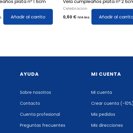
eaños plata nº 1 6cm
Vela cumpleaños plata nº 2 6c
Celebracion
Añadir al carrito
Añadir al carrit
0,60
€
c.
IVA inc.
AYUDA
MI CUENTA
Sobre nosotros
Mi cuenta
Contacto
Crear cuenta (-10%
Cuenta profesional
Mis pedidos
Preguntas frecuentes
Mis direcciones