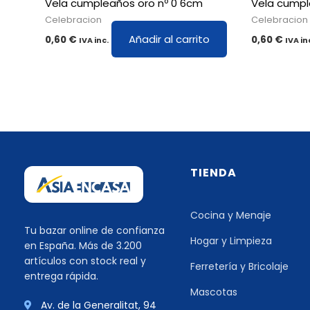
Vela cumpleaños oro nº 0 6cm
Vela cumpl
Celebracion
Celebracion
Añadir al carrito
0,60
€
0,60
€
IVA inc.
IVA in
TIENDA
Cocina y Menaje
Tu bazar online de confianza
Hogar y Limpieza
en España. Más de 3.200
artículos con stock real y
Ferretería y Bricolaje
entrega rápida.
Mascotas
Av. de la Generalitat, 94