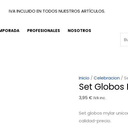
IVA INCLUIDO EN TODOS NUESTROS ARTÍCULOS.
EMPORADA
PROFESIONALES
NOSOTROS
Set
Inicio
/
Celebracion
/ S
Set Globos 
Globos
Mylar
3,95
€
IVA inc.
Unicornio
5
Set globos mylar unico
Piezas
calidad-precio.
cantidad