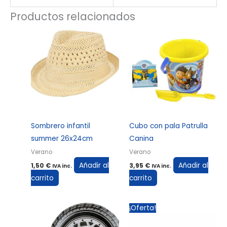
Productos relacionados
Sombrero infantil
Cubo con pala Patrulla
summer 26x24cm
Canina
Verano
Verano
Añadir al
Añadir al
1,50
€
3,95
€
IVA inc.
IVA inc.
carrito
carrito
El
El
¡Oferta!
precio
precio
original
actual