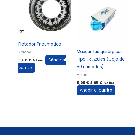
era:
es:
5,95 €.
3,95 €.
Flotador Pneumatico
Mascarillas quirúrgicas
Verano
Tipo IIR Azules (Caja de
Añadir al
3,00
€
IVA inc.
50 unidades)
carrito
Verano
5,95
€
3,95
€
IVA inc.
Añadir al carrito