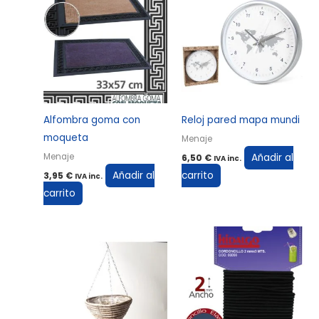
Alfombra goma con
Reloj pared mapa mundi
moqueta
Menaje
Añadir al
Menaje
6,50
€
IVA inc.
Añadir al
carrito
3,95
€
IVA inc.
carrito