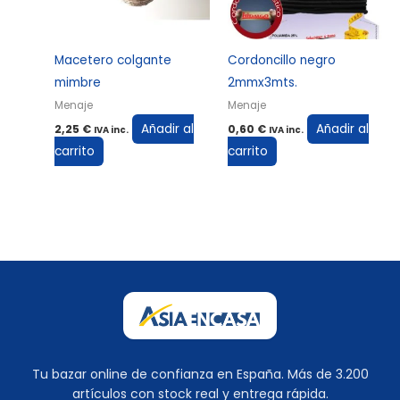
Macetero colgante
Cordoncillo negro
mimbre
2mmx3mts.
Menaje
Menaje
Añadir al
Añadir al
2,25
€
0,60
€
IVA inc.
IVA inc.
carrito
carrito
Tu bazar online de confianza en España. Más de 3.200
artículos con stock real y entrega rápida.