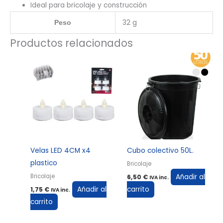
Ideal para bricolaje y construcción
32 g
Peso
Productos relacionados
Velas LED 4CM x4
Cubo colectivo 50L.
plastico
Bricolaje
Añadir al
Bricolaje
6,50
€
IVA inc.
Añadir al
carrito
1,75
€
IVA inc.
carrito