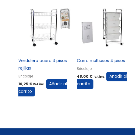
Verdulero acero 3 pisos
Carro multiusos 4 pisos
rejillas
Bricolaje
Añadir al
Bricolaje
48,00
€
IVA inc.
Añadir al
carrito
16,25
€
IVA inc.
carrito