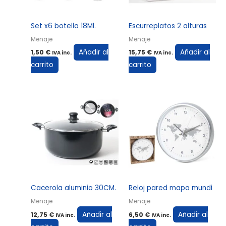
Set x6 botella 18Ml.
Escurreplatos 2 alturas
Menaje
Menaje
Añadir al
Añadir al
1,50
€
15,75
€
IVA inc.
IVA inc.
carrito
carrito
Cacerola aluminio 30CM.
Reloj pared mapa mundi
Menaje
Menaje
Añadir al
Añadir al
12,75
€
6,50
€
IVA inc.
IVA inc.