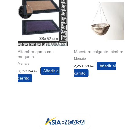
Alfombra goma con
Macetero colgante mimbre
moqueta
Menaje
Menaje
Añadir al
2,25
€
IVA inc.
Añadir al
3,95
€
IVA inc.
carrito
carrito