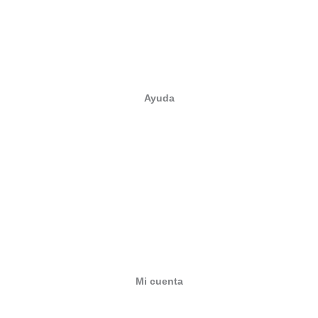
Cuidado personal
Juguetes
Ver catálogo completo →
Ayuda
Sobre nosotros
Contacto
Cuenta profesional
Preguntas frecuentes
Envíos y plazos
Devoluciones
Mi cuenta
Mi cuenta