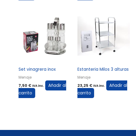
Set vinagrera inox
Estanteria Milos 3 alturas
Menaje
Menaje
Añadir al
Añadir al
7,50
€
23,25
€
IVA inc.
IVA inc.
carrito
carrito