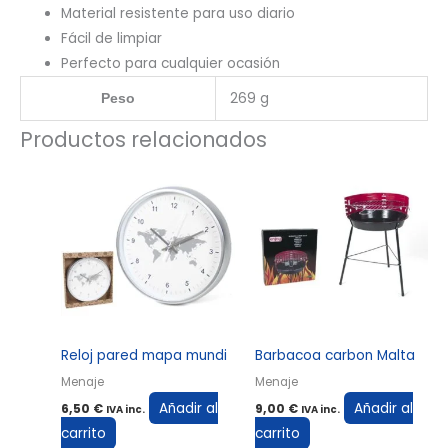
Material resistente para uso diario
Fácil de limpiar
Perfecto para cualquier ocasión
269 g
Peso
Productos relacionados
Reloj pared mapa mundi
Barbacoa carbon Malta
Menaje
Menaje
Añadir al
Añadir al
6,50
€
9,00
€
IVA inc.
IVA inc.
carrito
carrito