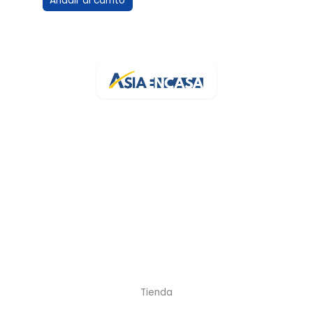
Añadir al carrito
Tu bazar online de confianza en España. Más de 3.200 artículos
con stock real y entrega rápida.
Av. de la Generalitat, 94
43500 Tortosa, Tarragona
+34 682 454 372
info@asiaencasa.com
L-V 9:30-14:00 · 16:00-21:00
Sáb 9:00-21:00
Tienda
Cocina y Menaje