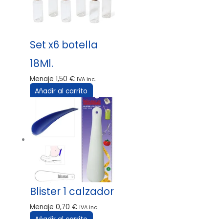
Set x6 botella
18Ml.
Menaje
1,50
€
IVA inc.
Añadir al carrito
Blister 1 calzador
Menaje
0,70
€
IVA inc.