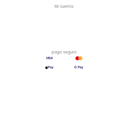
Mi cuenta
Mi cuenta
Crear cuenta (-10%)
Mis pedidos
Mis direcciones
pago seguro
VISA
Pay
G Pay
Transferencia
© 2026 Asia en Casa · Precios con IVA incluido · Hecho en España
🇪🇸
Aviso legal
·
Privacidad
·
Cookies
·
Devoluciones