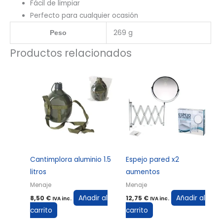
Fácil de limpiar
Perfecto para cualquier ocasión
269 g
Peso
Productos relacionados
Cantimplora aluminio 1.5
Espejo pared x2
litros
aumentos
Menaje
Menaje
Añadir al
Añadir al
8,50
€
12,75
€
IVA inc.
IVA inc.
carrito
carrito