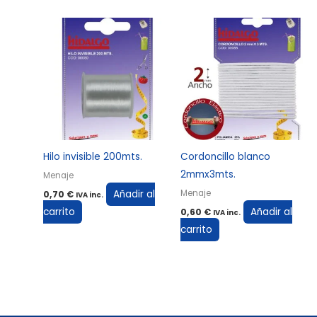
Hilo invisible 200mts.
Cordoncillo blanco
2mmx3mts.
Menaje
Añadir al
Menaje
0,70
€
IVA inc.
carrito
Añadir al
0,60
€
IVA inc.
carrito