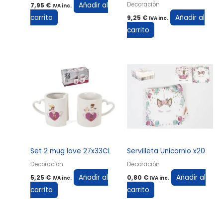
Añadir al
Decoración
7,95
€
IVA inc.
carrito
Añadir al
9,25
€
IVA inc.
carrito
Set 2 mug love 27x33CL
Servilleta Unicornio x20
Decoración
Decoración
Añadir al
Añadir al
5,25
€
0,80
€
IVA inc.
IVA inc.
carrito
carrito