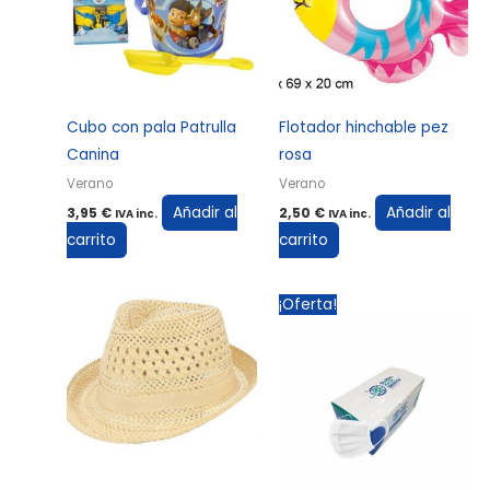
Cubo con pala Patrulla
Flotador hinchable pez
Canina
rosa
Verano
Verano
Añadir al
Añadir al
3,95
€
2,50
€
IVA inc.
IVA inc.
carrito
carrito
El
El
¡Oferta!
precio
precio
original
actual
era:
es:
5,95 €.
3,95 €.