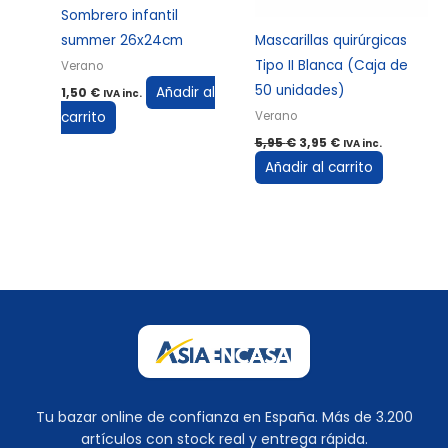
Sombrero infantil
summer 26x24cm
Mascarillas quirúrgicas
Tipo II Blanca (Caja de
Verano
50 unidades)
Añadir al
1,50
€
IVA inc.
carrito
Verano
5,95
€
3,95
€
IVA inc.
Añadir al carrito
Tu bazar online de confianza en España. Más de 3.200
artículos con stock real y entrega rápida.