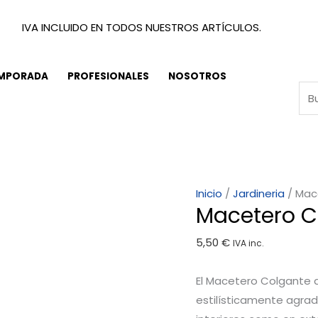
IVA INCLUIDO EN TODOS NUESTROS ARTÍCULOS.
EMPORADA
PROFESIONALES
NOSOTROS
Macetero
Inicio
/
Jardineria
/ Mac
Macetero C
Colgante
27
5,50
€
IVA inc.
cm
cantidad
El Macetero Colgante 
estilísticamente agrad