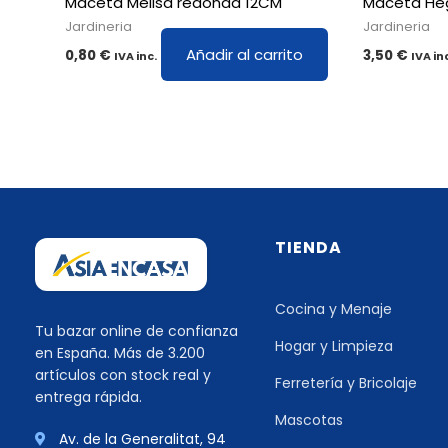
Maceta Melisa redonda 12CM
Maceta He
Jardineria
Jardineria
Añadir al carrito
0,80
€
3,50
€
IVA inc.
IVA in
TIENDA
Cocina y Menaje
Tu bazar online de confianza
Hogar y Limpieza
en España. Más de 3.200
artículos con stock real y
Ferretería y Bricolaje
entrega rápida.
Mascotas
Av. de la Generalitat, 94