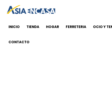
Ir
al
contenido
INICIO
TIENDA
HOGAR
FERRETERIA
OCIO Y T
CONTACTO