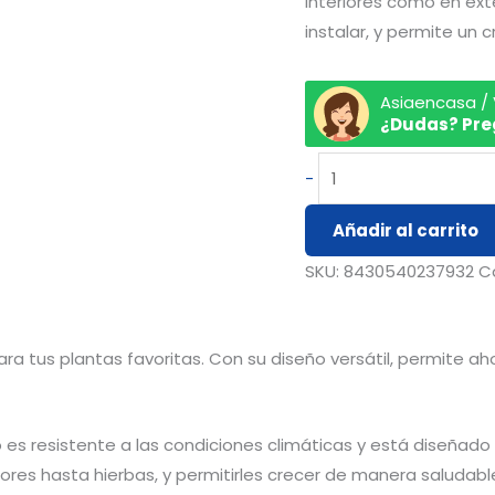
interiores como en exte
instalar, y permite un 
Asiaencasa /
¿Dudas? Pre
-
Añadir al carrito
SKU:
8430540237932
C
a tus plantas favoritas. Con su diseño versátil, permite a
 es resistente a las condiciones climáticas y está diseñad
res hasta hierbas, y permitirles crecer de manera saludabl