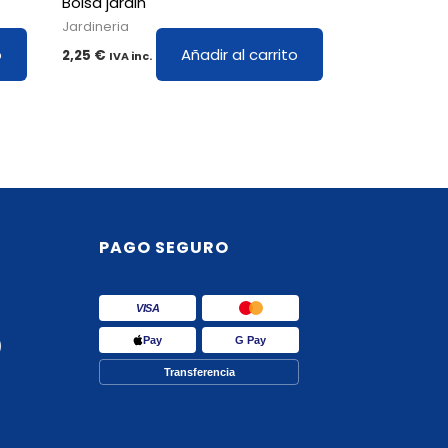
Bolsa jardin
Jardineria
o
Añadir al carrito
2,25
€
IVA inc.
PAGO SEGURO
VISA
Pay
G Pay
)
Transferencia