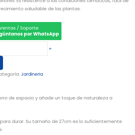
riores. Es resistente a las condiciones climáticas, fácil de
crecimiento saludable de las plantas.
 Ventas / Soporte
gúntanos por WhatsApp
+
ategoría:
Jardineria
horro de espacio y añade un toque de naturaleza a
o para durar. Su tamaño de 27cm es lo suficientemente
e.