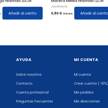
ga redonda 20CM
Maceta Melisa redonda 12CM
Jardineria
Añadir al carrito
Añadir al carrit
0,80
€
c.
IVA inc.
AYUDA
MI CUENTA
Sobre nosotros
Mi cuenta
Contacto
Crear cuenta (-10%
Cuenta profesional
Mis pedidos
Preguntas frecuentes
Mis direcciones