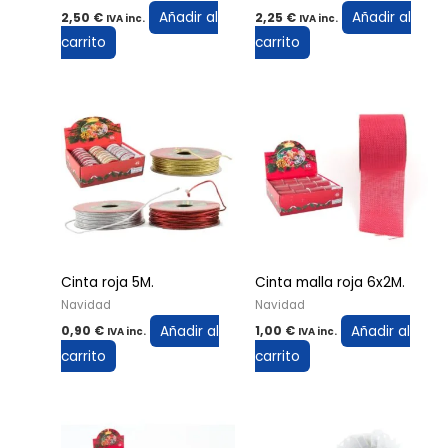
Añadir al
Añadir al
2,50
€
2,25
€
IVA inc.
IVA inc.
carrito
carrito
Cinta roja 5M.
Cinta malla roja 6x2M.
Navidad
Navidad
Añadir al
Añadir al
0,90
€
1,00
€
IVA inc.
IVA inc.
carrito
carrito