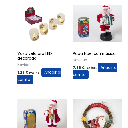
Vaso vela oro LED
Papa Noel con música
decorada
Navidad
Navidad
Añadir al
7,95
€
IVA inc.
Añadir al
1,25
€
IVA inc.
carrito
carrito