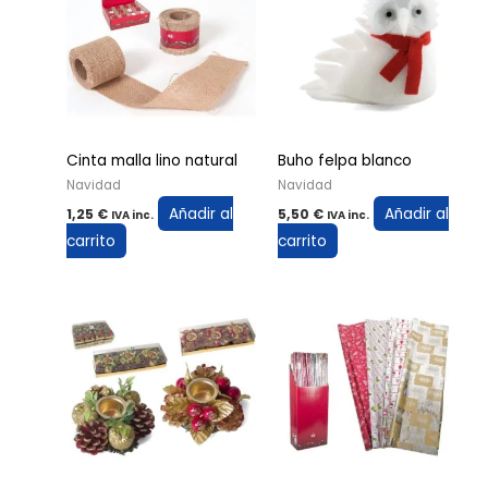
Cinta malla lino natural
Buho felpa blanco
Navidad
Navidad
Añadir al
Añadir al
1,25
€
5,50
€
IVA inc.
IVA inc.
carrito
carrito