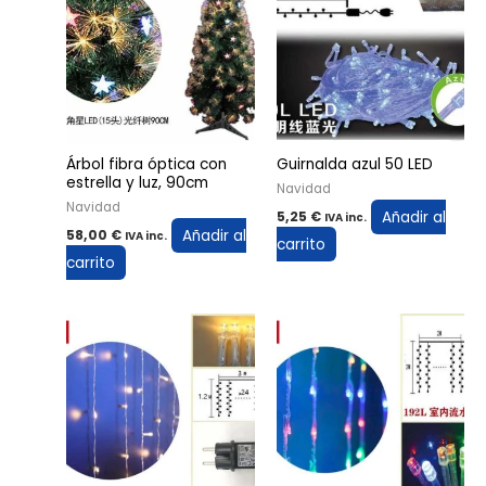
Árbol fibra óptica con
Guirnalda azul 50 LED
estrella y luz, 90cm
Navidad
Navidad
Añadir al
5,25
€
IVA inc.
Añadir al
58,00
€
IVA inc.
carrito
carrito