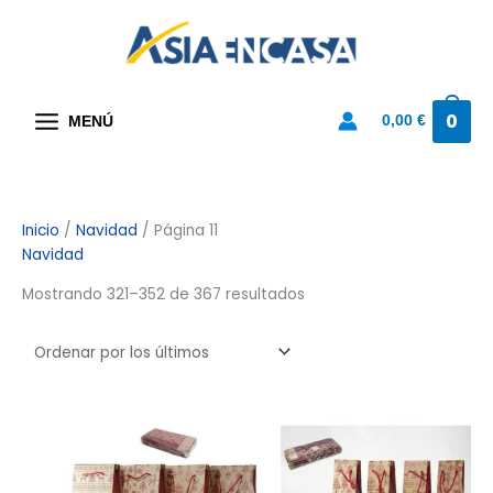
Ir
al
contenido
0
0,00
€
MENÚ
Ordenado
Inicio
/
Navidad
/ Página 11
Navidad
por
los
Mostrando 321–352 de 367 resultados
últimos