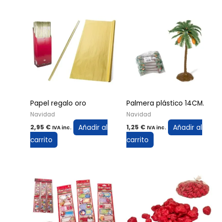
Papel regalo oro
Palmera plástico 14CM.
Navidad
Navidad
Añadir al
Añadir al
2,95
€
1,25
€
IVA inc.
IVA inc.
carrito
carrito