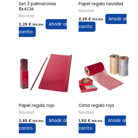
Set 3 palmatorias
Papel regalo navidad
8x4CM.
Navidad
Navidad
Añadir al
2,25
€
IVA inc.
Añadir al
2,25
€
IVA inc.
carrito
carrito
Papel regalo rojo
Cinta regalo roja
Navidad
Navidad
Añadir al
Añadir al
2,95
€
1,50
€
IVA inc.
IVA inc.
carrito
carrito