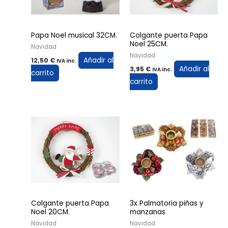
Papa Noel musical 32CM.
Colgante puerta Papa
Noel 25CM.
Navidad
Navidad
Añadir al
12,50
€
IVA inc.
Añadir al
3,95
€
IVA inc.
carrito
carrito
Colgante puerta Papa
3x Palmatoria piñas y
Noel 20CM.
manzanas
Navidad
Navidad