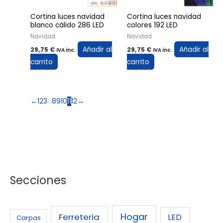
Cortina luces navidad
Cortina luces navidad
blanco cálido 286 LED
colores 192 LED
Navidad
Navidad
Añadir al
Añadir al
29,75
€
29,75
€
IVA inc.
IVA inc.
carrito
carrito
←
1
2
3
…
8
9
10
11
12
→
Secciones
Hogar
Ferreteria
LED
Carpas