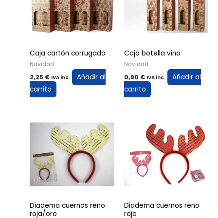
Caja cartón corrugado
Caja botella vino
Navidad
Navidad
Añadir al
Añadir al
2,25
€
0,90
€
IVA inc.
IVA inc.
carrito
carrito
Diadema cuernos reno
Diadema cuernos reno
roja/oro
roja