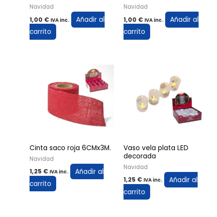
Navidad
Navidad
Añadir al
Añadir al
1,00
€
1,00
€
IVA inc.
IVA inc.
carrito
carrito
Cinta saco roja 6CMx3M.
Vaso vela plata LED
decorada
Navidad
Navidad
Añadir al
1,25
€
IVA inc.
Añadir al
1,25
€
IVA inc.
carrito
carrito