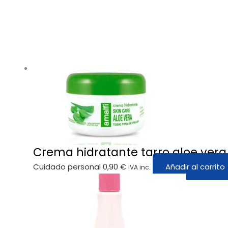
Crema hidratante tarro aloe vera
Cuidado personal
0,90
€
Añadir al carrito
IVA inc.