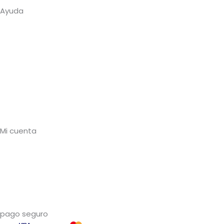
Ayuda
Sobre nosotros
Contacto
Cuenta profesional
Preguntas frecuentes
Envíos y plazos
Devoluciones
Mi cuenta
Mi cuenta
Crear cuenta (-10%)
Mis pedidos
Mis direcciones
pago seguro