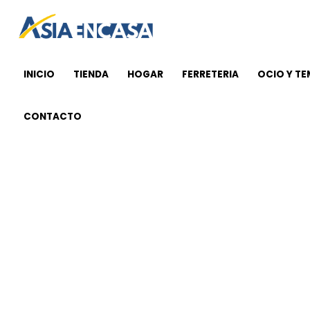
Ir
al
contenido
INICIO
TIENDA
HOGAR
FERRETERIA
OCIO Y T
CONTACTO