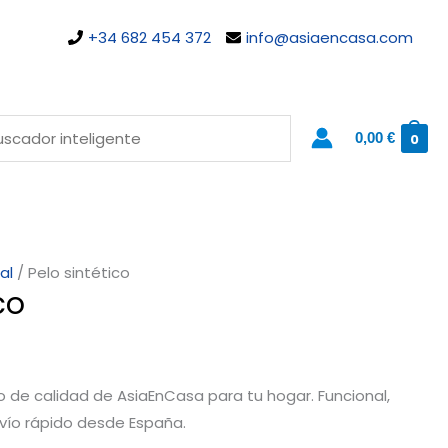
+34 682 454 372
info@asiaencasa.com
0,00
€
0
al
/ Pelo sintético
co
to de calidad de AsiaEnCasa para tu hogar. Funcional,
nvío rápido desde España.