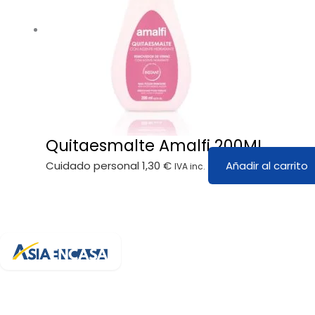
Quitaesmalte Amalfi 200ML
Cuidado personal
1,30
€
Añadir al carrito
IVA inc.
Tu bazar online de confianza en España. Más de 3.200 artículos 