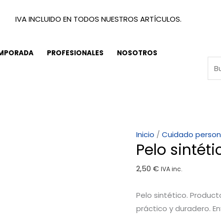
IVA INCLUIDO EN TODOS NUESTROS ARTÍCULOS.
EMPORADA
PROFESIONALES
NOSOTROS
Pelo
Inicio
/
Cuidado person
Pelo sintéti
sintético
cantidad
2,50
€
IVA inc.
Pelo sintético. Produc
práctico y duradero. E