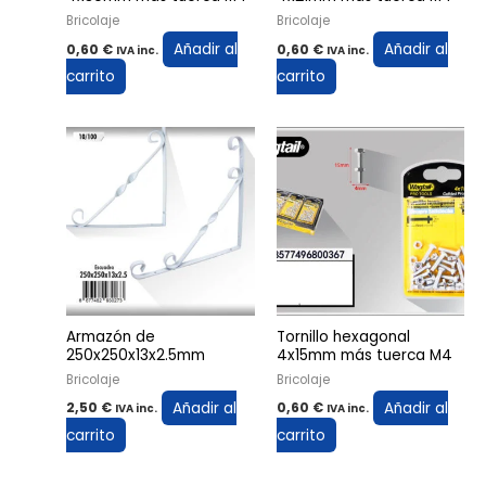
Bricolaje
Bricolaje
Añadir al
Añadir al
0,60
€
0,60
€
IVA inc.
IVA inc.
carrito
carrito
Armazón de
Tornillo hexagonal
250x250x13x2.5mm
4x15mm más tuerca M4
Bricolaje
Bricolaje
Añadir al
Añadir al
2,50
€
0,60
€
IVA inc.
IVA inc.
carrito
carrito