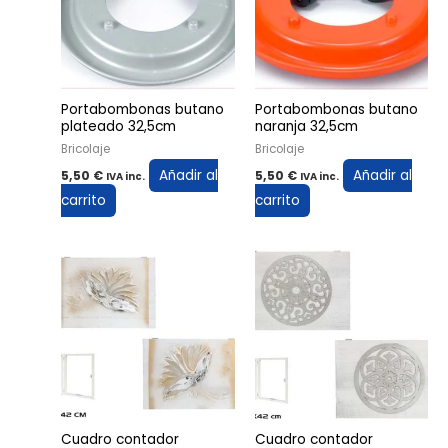
Portabombonas butano
Portabombonas butano
plateado 32,5cm
naranja 32,5cm
Bricolaje
Bricolaje
Añadir al
Añadir al
5,50
€
5,50
€
IVA inc.
IVA inc.
carrito
carrito
Cuadro contador
Cuadro contador