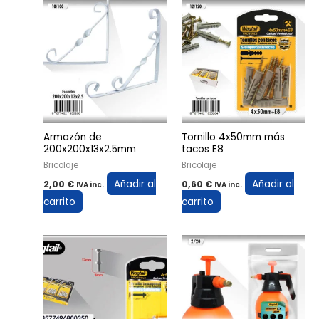
Armazón de
Tornillo 4x50mm más
200x200x13x2.5mm
tacos E8
Bricolaje
Bricolaje
Añadir al
Añadir al
2,00
€
0,60
€
IVA inc.
IVA inc.
carrito
carrito