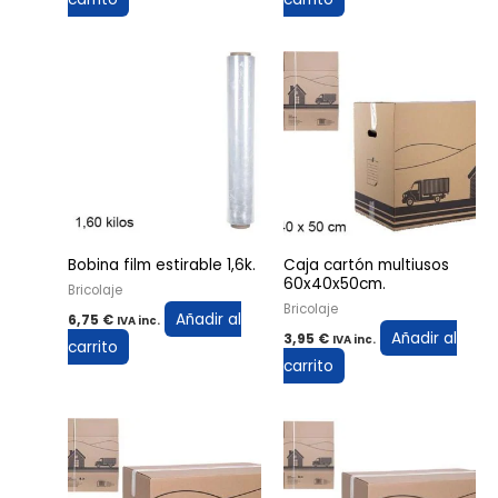
Bobina film estirable 1,6k.
Caja cartón multiusos
60x40x50cm.
Bricolaje
Bricolaje
Añadir al
6,75
€
IVA inc.
Añadir al
3,95
€
IVA inc.
carrito
carrito