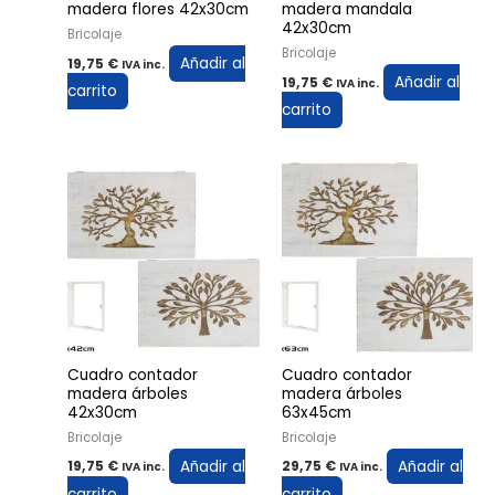
madera flores 42x30cm
madera mandala
42x30cm
Bricolaje
Bricolaje
Añadir al
19,75
€
IVA inc.
Añadir al
19,75
€
IVA inc.
carrito
carrito
Cuadro contador
Cuadro contador
madera árboles
madera árboles
42x30cm
63x45cm
Bricolaje
Bricolaje
Añadir al
Añadir al
19,75
€
29,75
€
IVA inc.
IVA inc.
carrito
carrito