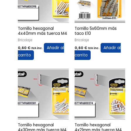
Tornillo hexagonal
Tornillo 5x60mm más
4x40mm más tuerca M4
taco E10
Bricolaje
Bricolaje
Añadir al
Añadir al
0,60
€
0,60
€
IVA inc.
IVA inc.
carrito
carrito
Tornillo hexagonal
Tornillo hexagonal
4x30mm más tuerca M4
4x21mm más tuerca M4