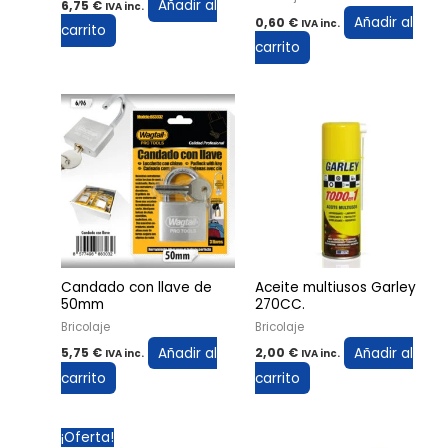
Añadir al
6,75
€
IVA inc.
Añadir al
0,60
€
IVA inc.
carrito
carrito
Candado con llave de
Aceite multiusos Garley
50mm
270CC.
Bricolaje
Bricolaje
Añadir al
Añadir al
5,75
€
2,00
€
IVA inc.
IVA inc.
carrito
carrito
El
El
¡Oferta!
precio
precio