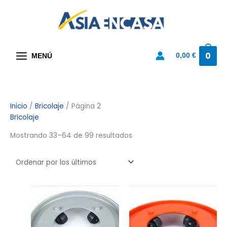
Ir
al
contenido
0
0,00
€
MENÚ
Ordenado
Inicio
/
Bricolaje
/ Página 2
Bricolaje
por
los
Mostrando 33–64 de 99 resultados
últimos