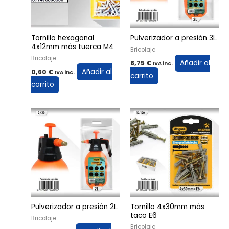
Tornillo hexagonal
Pulverizador a presión 3L.
4x12mm más tuerca M4
Bricolaje
Bricolaje
Añadir al
8,75
€
IVA inc.
Añadir al
0,60
€
IVA inc.
carrito
carrito
Pulverizador a presión 2L.
Tornillo 4x30mm más
taco E6
Bricolaje
Bricolaje