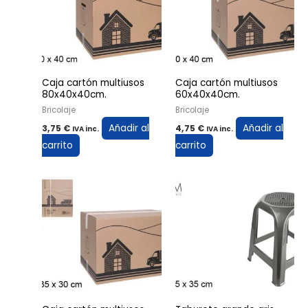
Caja cartón multiusos
Caja cartón multiusos
80x40x40cm.
60x40x40cm.
Bricolaje
Bricolaje
Añadir al
Añadir al
3,75
€
4,75
€
IVA inc.
IVA inc.
carrito
carrito