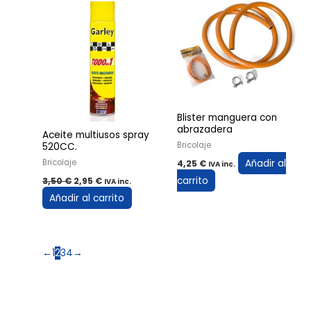
original
actual
era:
es:
3,50 €.
2,95 €.
Blister manguera con
abrazadera
Aceite multiusos spray
Bricolaje
520CC.
Añadir al
Bricolaje
4,25
€
IVA inc.
carrito
3,50
€
2,95
€
IVA inc.
Añadir al carrito
←
1
2
3
4
→