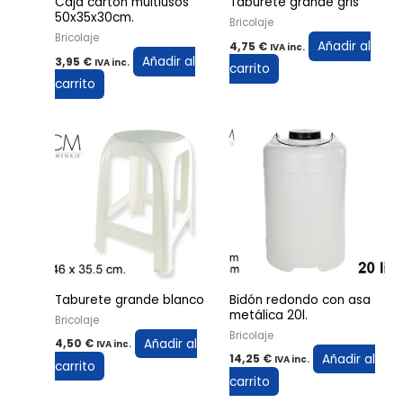
Caja cartón multiusos
Taburete grande gris
50x35x30cm.
Bricolaje
Bricolaje
Añadir al
4,75
€
IVA inc.
Añadir al
3,95
€
IVA inc.
carrito
carrito
Taburete grande blanco
Bidón redondo con asa
metálica 20l.
Bricolaje
Bricolaje
Añadir al
4,50
€
IVA inc.
Añadir al
14,25
€
IVA inc.
carrito
carrito